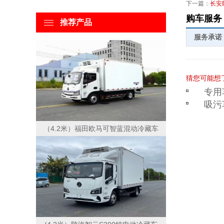
下一篇：
长安
购车服务
推荐产品
服务承诺
猜您可能想
专用
吸污
（4.2米）福田欧马可智蓝混动冷藏车