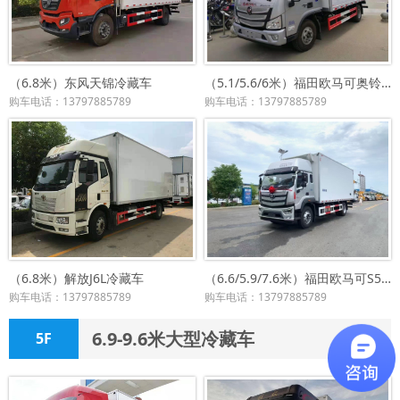
（6.8米）东风天锦冷藏车
（5.1/5.6/6米）福田欧马可奥铃一排半冷藏车
购车电话：13797885789
购车电话：13797885789
（6.8米）解放J6L冷藏车
（6.6/5.9/7.6米）福田欧马可S5冷藏车
购车电话：13797885789
购车电话：13797885789
6.9-9.6米大型冷藏车
5F