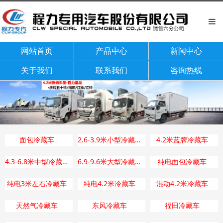
网站首页
产品中心
新闻中心
关于我们
联系我们
咨询热线
面包冷藏车
2.6-3.9米小型冷藏车
4.2米蓝牌冷藏车
4.3-6.8米中型冷藏车
6.9-9.6米大型冷藏车
纯电面包冷藏车
纯电3米左右冷藏车
纯电4.2米冷藏车
混动4.2米冷藏车
天然气冷藏车
东风冷藏车
福田冷藏车