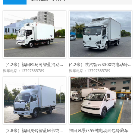
（4.2米）福田欧马可智蓝混动冷藏车
(4.2米）陕汽智云S300纯电动冷藏车
购车电话：13797885789
购车电话：13797885789
（3.8米）福田奥铃智蓝M卡纯电动冷藏车
福田风景i7/i9纯电动面包冷藏车