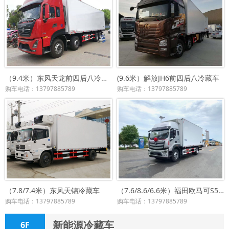
（9.4米）东风天龙前四后八冷藏车
(9.6米）解放JH6前四后八冷藏车
购车电话：13797885789
购车电话：13797885789
（7.8/7.4米）东风天锦冷藏车
（7.6/8.6/6.6米）福田欧马可S5冷藏车
购车电话：13797885789
购车电话：13797885789
新能源冷藏车
6F