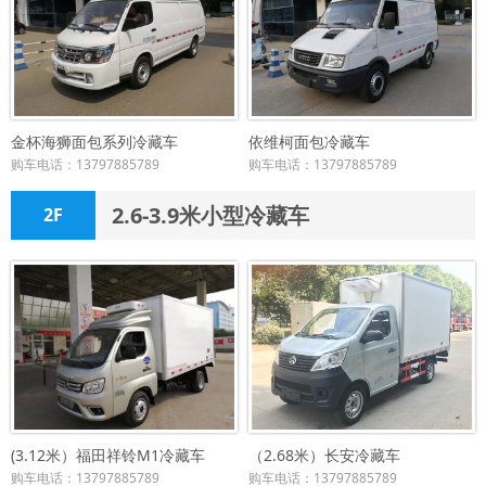
金杯海狮面包系列冷藏车
依维柯面包冷藏车
购车电话：13797885789
购车电话：13797885789
2.6-3.9米小型冷藏车
2F
(3.12米）福田祥铃M1冷藏车
（2.68米）长安冷藏车
购车电话：13797885789
购车电话：13797885789