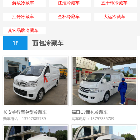
解放冷藏车
江淮冷藏车
五十铃冷藏车
江铃冷藏车
金杯冷藏车
大运冷藏车
其它品牌冷藏车
面包冷藏车
1F
长安睿行面包型冷藏车
福田G7面包冷藏车
购车电话：13797885789
购车电话：13797885789